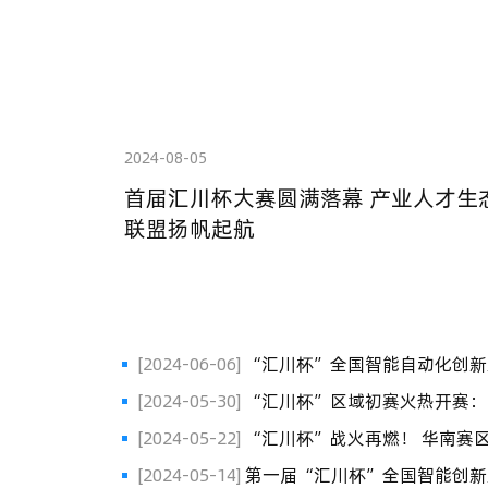
2024-08-05
首届汇川杯大赛圆满落幕 产业人才生
联盟扬帆起航
[2024-06-06]
“汇川杯”全国智能自动化创新大赛区域初赛完美收官 总决赛
即将揭幕
[2024-05-30]
“汇川杯”区域初赛火热开赛： 东北赛区青春风暴席卷，老工
业基地迎来新“势力”
[2024-05-22]
“汇川杯”战火再燃！ 华南赛区青年齐聚深圳，上演智能自动
化创新大战
[2024-05-14]
第一届“汇川杯”全国智能创新