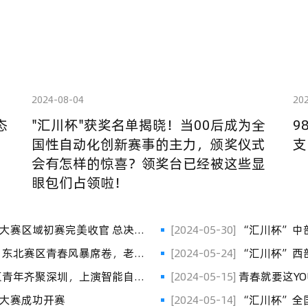
2024-08-04
20
态
"汇川杯"获奖名单揭晓！当00后成为全
9
国性自动化创新赛事的主力，颁奖仪式
支
会有怎样的惊喜？领奖台已经被这些显
眼包们占领啦！
[2024-05-30]
“汇川杯”中部赛区圆满落幕： 智慧与创新共舞，智能自动化
未来已来
[2024-05-24]
“汇川杯”西部赛区火热开赛 千年古城谱写智能自动化青春序
曲
[2024-05-15]
青春就要这Y
大赛成功开赛
[2024-05-14]
“汇川杯”全